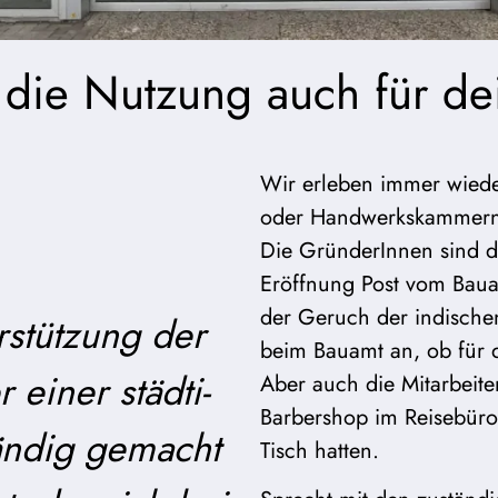
st die Nutzung auch für 
Wir erleben immer wieder
oder Handwerks­kammern 
Die Gründe­rInnen sind 
Eröffnung Post vom Bau
der Geruch der indische
­stützung der
beim Bauamt an, ob für 
einer städti­
Aber auch die Mitar­beiter
Barbershop im Reisebüro 
tändig gemacht
Tisch hatten.